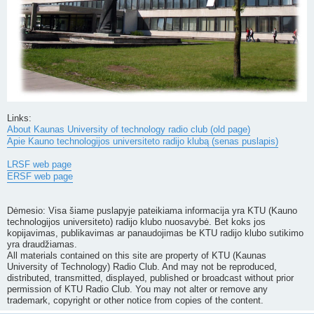
Links:
About Kaunas University of technology radio club (old page)
Apie Kauno technologijos universiteto radijo klubą (senas puslapis)
LRSF web page
ERSF web page
Dėmesio: Visa šiame puslapyje pateikiama informacija yra KTU (Kauno
technologijos universiteto) radijo klubo nuosavybė. Bet koks jos
kopijavimas, publikavimas ar panaudojimas be KTU radijo klubo sutikimo
yra draudžiamas.
All materials contained on this site are property of KTU (Kaunas
University of Technology) Radio Club. And may not be reproduced,
distributed, transmitted, displayed, published or broadcast without prior
permission of KTU Radio Club. You may not alter or remove any
trademark, copyright or other notice from copies of the content.