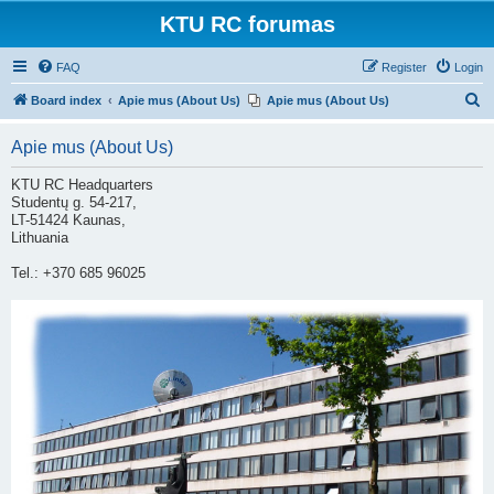
KTU RC forumas
FAQ
Register
Login
S
Board index
Apie mus (About Us)
Apie mus (About Us)
e
Apie mus (About Us)
a
r
KTU RC Headquarters
Studentų g. 54-217,
c
LT-51424 Kaunas,
h
Lithuania
Tel.: +370 685 96025