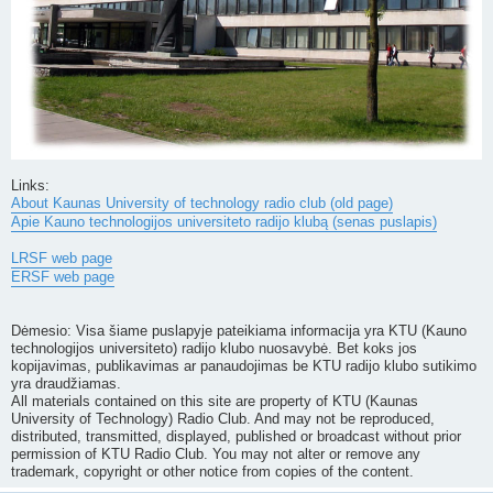
Links:
About Kaunas University of technology radio club (old page)
Apie Kauno technologijos universiteto radijo klubą (senas puslapis)
LRSF web page
ERSF web page
Dėmesio: Visa šiame puslapyje pateikiama informacija yra KTU (Kauno
technologijos universiteto) radijo klubo nuosavybė. Bet koks jos
kopijavimas, publikavimas ar panaudojimas be KTU radijo klubo sutikimo
yra draudžiamas.
All materials contained on this site are property of KTU (Kaunas
University of Technology) Radio Club. And may not be reproduced,
distributed, transmitted, displayed, published or broadcast without prior
permission of KTU Radio Club. You may not alter or remove any
trademark, copyright or other notice from copies of the content.