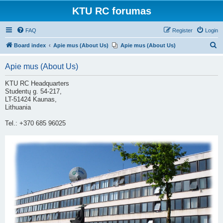
KTU RC forumas
FAQ
Register
Login
S
Board index
Apie mus (About Us)
Apie mus (About Us)
e
Apie mus (About Us)
a
r
KTU RC Headquarters
Studentų g. 54-217,
c
LT-51424 Kaunas,
h
Lithuania
Tel.: +370 685 96025