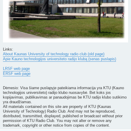
Links:
About Kaunas University of technology radio club (old page)
Apie Kauno technologijos universiteto radijo klubą (senas puslapis)
LRSF web page
ERSF web page
Dėmesio: Visa šiame puslapyje pateikiama informacija yra KTU (Kauno
technologijos universiteto) radijo klubo nuosavybė. Bet koks jos
kopijavimas, publikavimas ar panaudojimas be KTU radijo klubo sutikimo
yra draudžiamas.
All materials contained on this site are property of KTU (Kaunas
University of Technology) Radio Club. And may not be reproduced,
distributed, transmitted, displayed, published or broadcast without prior
permission of KTU Radio Club. You may not alter or remove any
trademark, copyright or other notice from copies of the content.