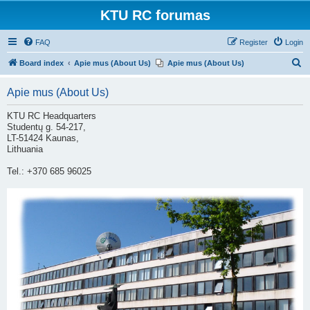
KTU RC forumas
FAQ
Register
Login
S
Board index
Apie mus (About Us)
Apie mus (About Us)
e
Apie mus (About Us)
a
r
KTU RC Headquarters
Studentų g. 54-217,
c
LT-51424 Kaunas,
h
Lithuania
Tel.: +370 685 96025