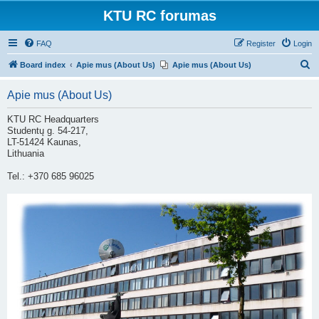
KTU RC forumas
FAQ
Register
Login
S
Board index
Apie mus (About Us)
Apie mus (About Us)
e
Apie mus (About Us)
a
r
KTU RC Headquarters
Studentų g. 54-217,
c
LT-51424 Kaunas,
h
Lithuania
Tel.: +370 685 96025