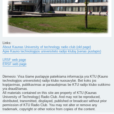
Links:
About Kaunas University of technology radio club (old page)
Apie Kauno technologijos universiteto radijo klubą (senas puslapis)
LRSF web page
ERSF web page
Dėmesio: Visa šiame puslapyje pateikiama informacija yra KTU (Kauno
technologijos universiteto) radijo klubo nuosavybė. Bet koks jos
kopijavimas, publikavimas ar panaudojimas be KTU radijo klubo sutikimo
yra draudžiamas.
All materials contained on this site are property of KTU (Kaunas
University of Technology) Radio Club. And may not be reproduced,
distributed, transmitted, displayed, published or broadcast without prior
permission of KTU Radio Club. You may not alter or remove any
trademark, copyright or other notice from copies of the content.