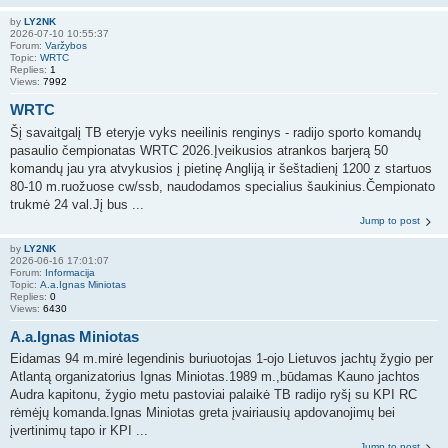
by
LY2NK
2026-07-10 10:55:37
Forum:
Varžybos
Topic:
WRTC
Replies:
1
Views:
7992
WRTC
Šį savaitgalį TB eteryje vyks neeilinis renginys - radijo sporto komandų
pasaulio čempionatas WRTC 2026.Įveikusios atrankos barjerą 50
komandų jau yra atvykusios į pietinę Angliją ir šeštadienį 1200 z startuos
80-10 m.ruožuose cw/ssb, naudodamos specialius šaukinius.Čempionato
trukmė 24 val.Jį bus ...
Jump to post
by
LY2NK
2026-06-16 17:01:07
Forum:
Informacija
Topic:
A.a.Ignas Miniotas
Replies:
0
Views:
6430
A.a.Ignas Miniotas
Eidamas 94 m.mirė legendinis buriuotojas 1-ojo Lietuvos jachtų žygio per
Atlantą organizatorius Ignas Miniotas.1989 m.,būdamas Kauno jachtos
Audra kapitonu, žygio metu pastoviai palaikė TB radijo ryšį su KPI RC
rėmėjų komanda.Ignas Miniotas greta įvairiausių apdovanojimų bei
įvertinimų tapo ir KPI ...
Jump to post