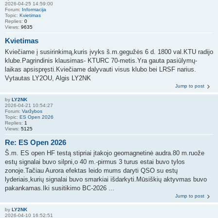
2026-04-25 14:59:00
Forum:
Informacija
Topic:
Kvietimas
Replies:
0
Views:
9635
Kvietimas
Kviečiame į susirinkimą,kuris įvyks š.m.gegužės 6 d. 1800 val.KTU radijo
klube.Pagrindinis klausimas- KTURC 70-metis.Yra gauta pasiūlymų-
laikas apsispręsti.Kviečiame dalyvauti visus klubo bei LRSF narius.
Vytautas LY2OU, Algis LY2NK
Jump to post
by
LY2NK
2026-04-21 10:54:27
Forum:
Varžybos
Topic:
ES Open 2026
Replies:
1
Views:
5125
Re: ES Open 2026
Š.m. ES open HF testą stipriai įtakojo geomagnetinė audra.80 m.ruože
estų signalai buvo silpni,o 40 m.-pirmus 3 turus estai buvo tylos
zonoje.Tačiau Aurora efektas leido mums daryti QSO su estų
lyderiais,kurių signalai buvo smarkiai išdarkyti.Mūsiškių aktyvmas buvo
pakankamas.Iki susitikimo BC-2026 ...
Jump to post
by
LY2NK
2026-04-10 16:52:51