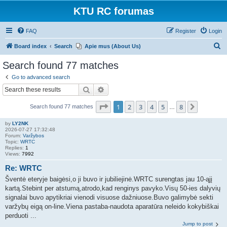
KTU RC forumas
FAQ
Register
Login
S
Board index
Search
Apie mus (About Us)
e
Search found 77 matches
a
Go to advanced search
r
Search
Advanced search
c
Page
1
of
8
1
2
3
4
5
8
Next
Search found 77 matches
h
…
by
LY2NK
2026-07-27 17:32:48
Forum:
Varžybos
Topic:
WRTC
Replies:
1
Views:
7992
Re: WRTC
Šventė eteryje baigėsi,o ji buvo ir jubiliejinė.WRTC surengtas jau 10-ąjį
kartą.Stebint per atstumą,atrodo,kad renginys pavyko.Visų 50-ies dalyvių
signalai buvo apytikriai vienodi visuose dažniuose.Buvo galimybė sekti
varžybų eigą on-line.Viena pastaba-naudota aparatūra neleido kokybiškai
perduoti ...
Jump to post