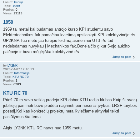
Forum:
Istorija
Topic:
1959
Replies:
0
Views:
13113
1959
1959 tai metai kai būdamas antrojo kurso KPI studentu savo
Elektrotechnikos fak.pamačiau kvietimą apsilankyti KPI kolektyvinėje r/s
UP2KNP.Tuo metu jau turėjau leidimą asmeninei UTB r/s tad
nedelsdamas nuvykau į Mechanikos fak.Donelaičio g.kur 5-ojo aukšto
palėpėje ir buvo mėgėjiška kolektyvinė r/s ...
Jump to post
by
LY2NK
2026-04-07 12:10:13
Forum:
Informacija
Topic:
KTU RC 70
Replies:
1
Views:
6203
KTU RC 70
Prieš 70 m.savo veiklą pradėjo KPI-dabar KTU radijo klubas.Kaip šį svarų
jubiliejų paminėti buvo pradėta nagrinėti per nesenai įvykusi LRSF tarybos
posėdį.Kol kas konkrečių projektų nėra.Kviečiame aktyviai teikti
pasiūlymus šia tema.
Algis LY2NK KTU RC narys nuo 1959 metų.
Jump to post