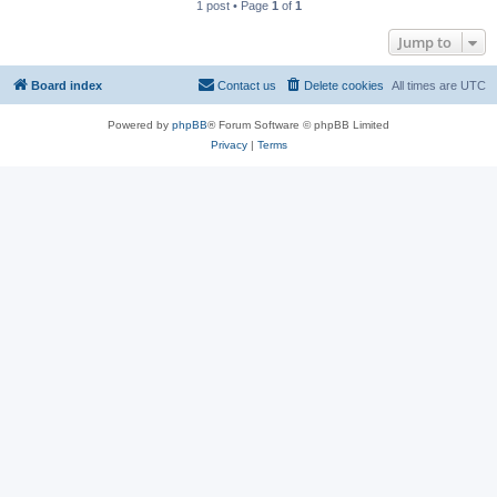
1 post • Page
1
of
1
Jump to
Board index
Contact us
Delete cookies
All times are
UTC
Powered by
phpBB
® Forum Software © phpBB Limited
Privacy
|
Terms