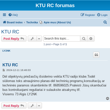
KTU RC forumas
FAQ
Register
Login
S
Board index
Technika
Apie mus (About Us)
e
KTU RC
a
Search
Advanced s
Post Reply
r
1 post • Page
1
of
1
c
LY2NK
h
KTU RC
P
2024-12-11 16:46:03
o
s
Dėl objektyvių priežasčių išsiderino veikla KTU radijo klube.Todėl
t
siūlomas toks atnaujinimo planas-dėl techninių programų,konsultacijų ar
techninės paramos skambinkite tlf. 868596025.Praleisti Jūsų skambučiai
bus kontroliuojami reguliariai ir sulauksite atsakymų tlf.
Visiems 73 Algis LY2NK
Post Reply