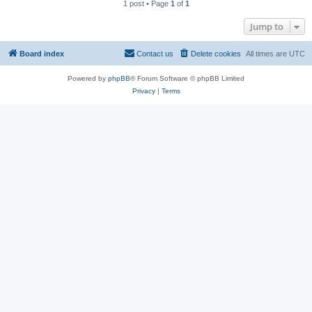
1 post • Page
1
of
1
Jump to
Board index
Contact us
Delete cookies
All times are
UTC
Powered by
phpBB
® Forum Software © phpBB Limited
Privacy
|
Terms