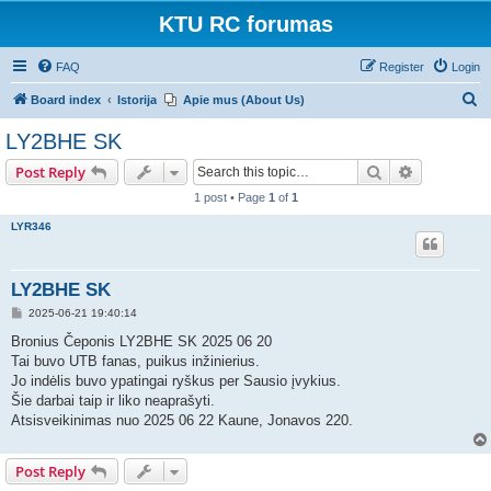
KTU RC forumas
FAQ
Register
Login
S
Board index
Istorija
Apie mus (About Us)
e
LY2BHE SK
a
Search
Advanced s
Post Reply
r
1 post • Page
1
of
1
c
LYR346
h
LY2BHE SK
P
2025-06-21 19:40:14
o
s
Bronius Čeponis LY2BHE SK 2025 06 20
t
Tai buvo UTB fanas, puikus inžinierius.
Jo indėlis buvo ypatingai ryškus per Sausio įvykius.
Šie darbai taip ir liko neaprašyti.
Atsisveikinimas nuo 2025 06 22 Kaune, Jonavos 220.
Post Reply