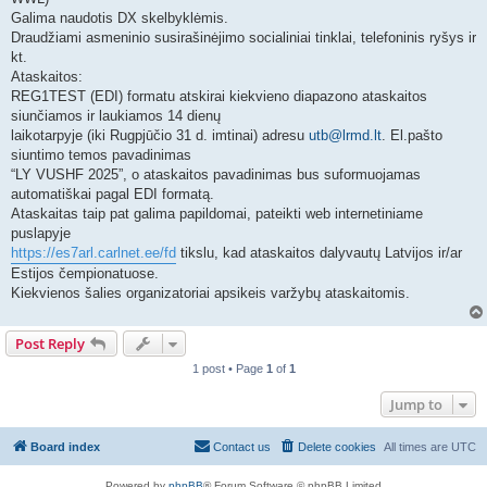
Galima naudotis DX skelbyklėmis.
Draudžiami asmeninio susirašinėjimo socialiniai tinklai, telefoninis ryšys ir
kt.
Ataskaitos:
REG1TEST (EDI) formatu atskirai kiekvieno diapazono ataskaitos
siunčiamos ir laukiamos 14 dienų
laikotarpyje (iki Rugpjūčio 31 d. imtinai) adresu
utb@lrmd.lt
. El.pašto
siuntimo temos pavadinimas
“LY VUSHF 2025”, o ataskaitos pavadinimas bus suformuojamas
automatiškai pagal EDI formatą.
Ataskaitas taip pat galima papildomai, pateikti web internetiniame
puslapyje
https://es7arl.carlnet.ee/fd
tikslu, kad ataskaitos dalyvautų Latvijos ir/ar
Estijos čempionatuose.
Kiekvienos šalies organizatoriai apsikeis varžybų ataskaitomis.
Post Reply
1 post • Page
1
of
1
Jump to
Board index
Contact us
Delete cookies
All times are
UTC
Powered by
phpBB
® Forum Software © phpBB Limited