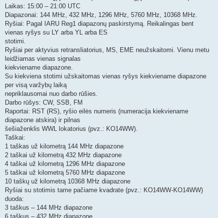
Laikas: 15:00 – 21:00 UTC
Diapazonai: 144 MHz, 432 MHz, 1296 MHz, 5760 MHz, 10368 MHz.
Ryšiai: Pagal IARU Reg1 diapazonų paskirstymą. Reikalingas bent
vienas ryšys su LY arba YL arba ES
stotimi.
Ryšiai per aktyvius retransliatorius, MS, EME neužskaitomi. Vienu metu
leidžiamas vienas signalas
kiekviename diapazone.
Su kiekviena stotimi užskaitomas vienas ryšys kiekviename diapazone
per visą varžybų laiką
nepriklausomai nuo darbo rūšies.
Darbo rūšys: CW, SSB, FM
Raportai: RST (RS), ryšio eilės numeris (numeracija kiekviename
diapazone atskira) ir pilnas
šešiaženklis WWL lokatorius (pvz.: KO14WW).
Taškai:
1 taškas už kilometrą 144 MHz diapazone
2 taškai už kilometrą 432 MHz diapazone
4 taškai už kilometrą 1296 MHz diapazone
5 taškai už kilometrą 5760 MHz diapazone
10 taškų už kilometrą 10368 MHz diapazone
Ryšiai su stotimis tame pačiame kvadrate (pvz.: KO14WW-KO14WW)
duoda:
3 taškus – 144 MHz diapazone
6 taškus – 432 MHz diapazone