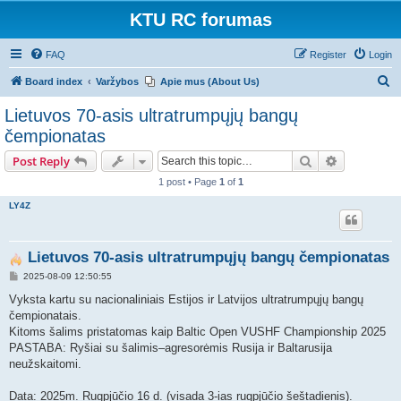
KTU RC forumas
FAQ
Register
Login
S
Board index
Varžybos
Apie mus (About Us)
e
Lietuvos 70-asis ultratrumpųjų bangų
a
čempionatas
r
Search
Advanced s
Post Reply
c
1 post • Page
1
of
1
h
LY4Z
Lietuvos 70-asis ultratrumpųjų bangų čempionatas
P
2025-08-09 12:50:55
o
s
Vyksta kartu su nacionaliniais Estijos ir Latvijos ultratrumpųjų bangų
t
čempionatais.
Kitoms šalims pristatomas kaip Baltic Open VUSHF Championship 2025
PASTABA: Ryšiai su šalimis–agresorėmis Rusija ir Baltarusija
neužskaitomi.
Data: 2025m. Rugpjūčio 16 d. (visada 3-ias rugpjūčio šeštadienis).