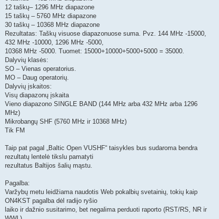
12 taškų– 1296 MHz diapazone
15 taškų – 5760 MHz diapazone
30 taškų – 10368 MHz diapazone
Rezultatas: Taškų visuose diapazonuose suma. Pvz. 144 MHz -15000,
432 MHz -10000, 1296 MHz -5000,
10368 MHz -5000. Tuomet: 15000+10000+5000+5000 = 35000.
Dalyvių klasės:
SO – Vienas operatorius.
MO – Daug operatorių.
Dalyvių įskaitos:
Visų diapazonų įskaita
Vieno diapazono SINGLE BAND (144 MHz arba 432 MHz arba 1296
MHz)
Mikrobangų SHF (5760 MHz ir 10368 MHz)
Tik FM
Taip pat pagal „Baltic Open VUSHF“ taisykles bus sudaroma bendra
rezultatų lentelė tikslu pamatyti
rezultatus Baltijos šalių mąstu.
Pagalba:
Varžybų metu leidžiama naudotis Web pokalbių svetainių, tokių kaip
ON4KST pagalba dėl radijo ryšio
laiko ir dažnio susitarimo, bet negalima perduoti raporto (RST/RS, NR ir
WWL)