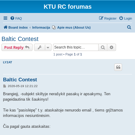
KTU RC forumas
FAQ
Register
Login
S
Board index
Informacija
Apie mus (About Us)
e
Baltic Contest
a
Search
Advanced s
Post Reply
r
1 post • Page
1
of
1
c
LY2AT
h
Baltic Contest
P
2026-05-19 12:21:22
o
s
Brangiejį, -subjekt skiltyje nerašykit pasakų ir apsakymų. Ten
t
pageidautina tik šaukinys!
Tie kas "pasislėpę" t.y. ataskaitoje nenurodo email , tiems grįžtamos
informacijos nesiuntinėsim.
Čia pagal gauta ataskaitas: