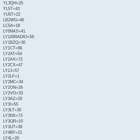
YL3QH=25
YL5T=43
YU5T=22
LB2WG=46
LC5A=18
LY0NAS=41
LY100RADIO=56
LY1BZQ=30
LY1CT=86
LY2AT=54
LY2AX=72
LY2CX=47
LY2J=57
LY2LF=1
LY2MC=34
LY2ON=26
LY2VO=33
LY3AZ=20
LY3I=55
LY3LT=30
LY3NX=73
LY3QR=10
LY3UT=38
LY4BF=21
LY4L=26