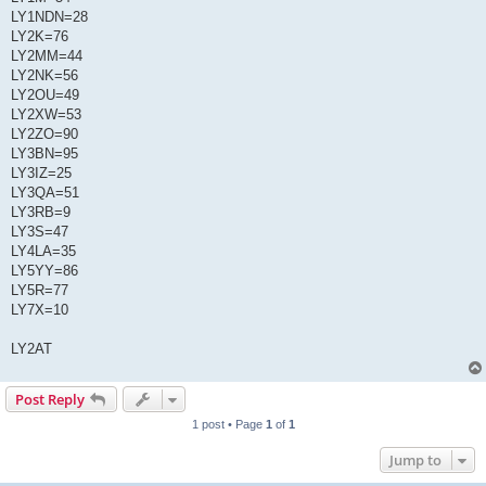
LY1NDN=28
LY2K=76
LY2MM=44
LY2NK=56
LY2OU=49
LY2XW=53
LY2ZO=90
LY3BN=95
LY3IZ=25
LY3QA=51
LY3RB=9
LY3S=47
LY4LA=35
LY5YY=86
LY5R=77
LY7X=10
LY2AT
Post Reply
1 post • Page
1
of
1
Jump to