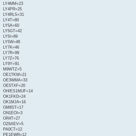
LY4MM=23
LY4PR=25
LY4RLS=31
LY4T=80
LY5A=60
LY5GT=42
LY5I=89
LY5W=48
LY7K=46
LY7R=99
LY7Z=76
LY9Y=91
M9WTZ=5
OE1TKW=21
OE3WMA=33
OE5TXF=20
OH/ES1MUF=14
OK1FKD=24
OK1MJA=16
OM8ST=17
ON1EOI=3
OR4T=27
OZ6AEV=5
PA0CT=12
PE1EWR=12