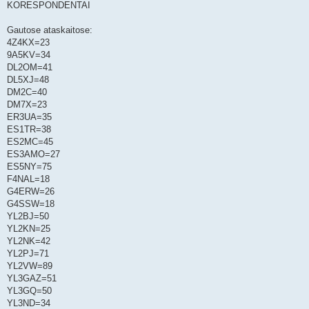
KORESPONDENTAI
Gautose ataskaitose:
4Z4KX=23
9A5KV=34
DL2OM=41
DL5XJ=48
DM2C=40
DM7X=23
ER3UA=35
ES1TR=38
ES2MC=45
ES3AMO=27
ES5NY=75
F4NAL=18
G4ERW=26
G4SSW=18
YL2BJ=50
YL2KN=25
YL2NK=42
YL2PJ=71
YL2VW=89
YL3GAZ=51
YL3GQ=50
YL3ND=34