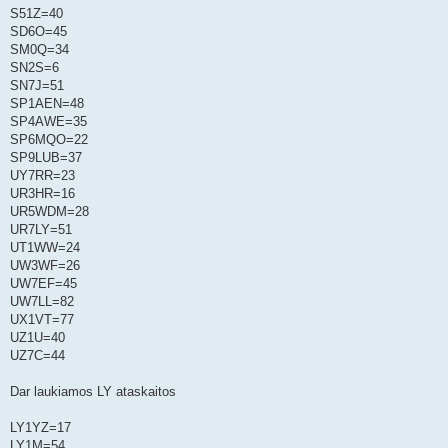
S51Z=40
SD6O=45
SM0Q=34
SN2S=6
SN7J=51
SP1AEN=48
SP4AWE=35
SP6MQO=22
SP9LUB=37
UY7RR=23
UR3HR=16
UR5WDM=28
UR7LY=51
UT1WW=24
UW3WF=26
UW7EF=45
UW7LL=82
UX1VT=77
UZ1U=40
UZ7C=44
Dar laukiamos LY ataskaitos
LY1YZ=17
LY1M=54