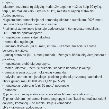
• rajonų.
Įskaitomi rezultatai tų dalyvių, kurie užmezgė ne mažiau kaip 10 ryšių,
tarp jų ne mažiau kaip 3 ryšius su kitų miestų ar rajonų atstovais.
Apdovanojimai:
Nugalėtojams asmeninėje bei komandų įskaitose suteikiami 2025 metų
Lietuvos Respublikos čempiono vardai.
Prizininkai asmeninėje įskaitoje apdovanojami čempionato medaliais.
LRSF prizais apdovanojami:
• nugalėtojas asmeninėje įskaitoje,
• komanda nugalėtoja,
• jaunimo atstovas (iki 18 metų imtinai), užėmęs aukščiausią vietą
bendroje įskaitoje,
• jaunių atstovas (iki 14 metų imtinai), užėmęs aukščiausią vietą bendroje
įskaitoje,
• nugalėtojas stebėtojų pogrupyje,
• moterų atstovė, užėmusi aukščiausią vietą bendroje įskaitoje,
• geriausiai pasirodžiusi moksleivių komanda,
• dalyviai, asmeninėje įskaitoje, pasiekę geriausių rezultatų naudodami
ribotą galingumą (iki 100 W) ir QRP (iki 5 W).
• nugalėtojas veteranų (virš 60 metų) pogrupyje
Pastabos:
1) jaunimo ir jaunių atstovams ataskaitoje būtina nurodyti amžių,
2) prizai skiriami, jei asmeniniame pogrupyje klasifikuoti ne mažiau kaip 5
dalyviai, komandų – ne mažiau kaip 3 komandos.
LRSF diplomais apdovanojami: