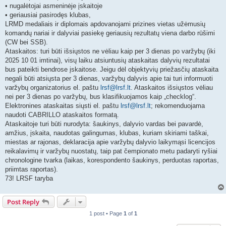
• nugalėtojai asmeninėje įskaitoje
• geriausiai pasirodęs klubas,
LRMD medaliais ir diplomais apdovanojami prizines vietas užėmusių
komandų nariai ir dalyviai pasiekę geriausių rezultatų viena darbo rūšimi
(CW bei SSB).
Ataskaitos: turi būti išsiųstos ne vėliau kaip per 3 dienas po varžybų (iki
2025 10 01 imtinai), visų laiku atsiuntusių ataskaitas dalyvių rezultatai
bus pateikti bendrose įskaitose. Jeigu dėl objektyvių priežasčių ataskaita
negali būti atsiųsta per 3 dienas, varžybų dalyvis apie tai turi informuoti
varžybų organizatorius el. paštu
lrsf@lrsf.lt
. Ataskaitos išsiųstos vėliau
nei per 3 dienas po varžybų, bus klasifikuojamos kaip „checklog“.
Elektronines ataskaitas siųsti el. paštu
lrsf@lrsf.lt
; rekomenduojama
naudoti CABRILLO ataskaitos formatą.
Ataskaitoje turi būti nurodyta: šaukinys, dalyvio vardas bei pavardė,
amžius, įskaita, naudotas galingumas, klubas, kuriam skiriami taškai,
miestas ar rajonas, deklaracija apie varžybų dalyvio laikymąsi licencijos
reikalavimų ir varžybų nuostatų, taip pat čempionato metu padaryti ryšiai
chronologine tvarka (laikas, korespondento šaukinys, perduotas raportas,
priimtas raportas).
73! LRSF taryba
Post Reply
1 post • Page
1
of
1