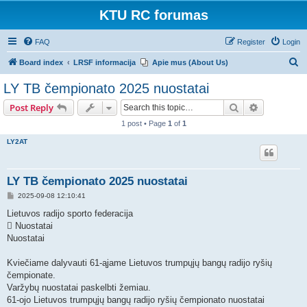
KTU RC forumas
FAQ
Register
Login
S
Board index
LRSF informacija
Apie mus (About Us)
e
LY TB čempionato 2025 nuostatai
a
Search
Advanced s
Post Reply
r
1 post • Page
1
of
1
c
LY2AT
h
LY TB čempionato 2025 nuostatai
P
2025-09-08 12:10:41
o
s
Lietuvos radijo sporto federacija
t
 Nuostatai
Nuostatai
Kviečiame dalyvauti 61-ąjame Lietuvos trumpųjų bangų radijo ryšių
čempionate.
Varžybų nuostatai paskelbti žemiau.
61-ojo Lietuvos trumpųjų bangų radijo ryšių čempionato nuostatai