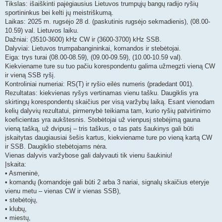
Tikslas: išaiškinti pajėgiausius Lietuvos trumpųjų bangų radijo ryšių
sportininkus bei kelti jų meistriškumą.
Laikas: 2025 m. rugsėjo 28 d. (paskutinis rugsėjo sekmadienis), (08.00-
10.59) val. Lietuvos laiku.
Dažniai: (3510-3600) kHz CW ir (3600-3700) kHz SSB.
Dalyviai: Lietuvos trumpabangininkai, komandos ir stebėtojai.
Eiga: trys turai (08.00-08.59), (09.00-09.59), (10.00-10.59 val).
Kiekviename ture su tuo pačiu korespondentu galima užmegzti vieną CW
ir vieną SSB ryšį.
Kontroliniai numeriai: RS(T) ir ryšio eilės numeris (pradedant 001).
Rezultatas: kiekvienas ryšys vertinamas vienu tašku. Daugiklis yra
skirtingų korespondentų skaičius per visą varžybų laiką. Esant vienodam
kelių dalyvių rezultatui, pirmenybė teikiama tam, kurio ryšių patvirtinimo
koeficientas yra aukštesnis. Stebėtojai už vienpusį stebėjimą gauna
vieną tašką, už dvipusį – tris taškus, o tas pats šaukinys gali būti
įskaitytas daugiausiai šešis kartus, kiekviename ture po vieną kartą CW
ir SSB. Daugiklio stebėtojams nėra.
Vienas dalyvis varžybose gali dalyvauti tik vienu šaukiniu!
Įskaita:
• Asmeninė,
• komandų (komandoje gali būti 2 arba 3 nariai, signalų skaičius eteryje
vienu metu – vienas CW ir vienas SSB),
• stebėtojų,
• klubų,
• miestų,