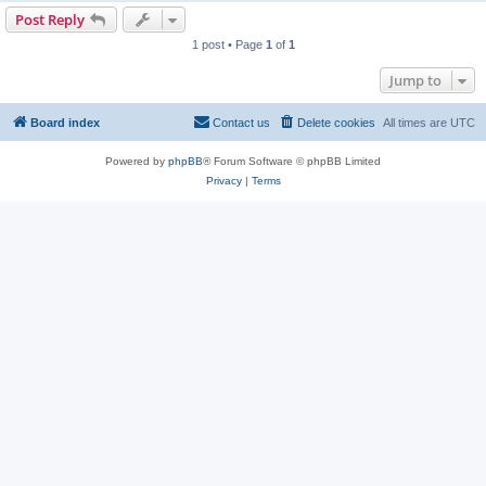
Post Reply
1 post • Page
1
of
1
Jump to
Board index
Contact us
Delete cookies
All times are
UTC
Powered by
phpBB
® Forum Software © phpBB Limited
Privacy
|
Terms