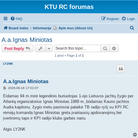
KTU RC forumas
FAQ
Register
Login
S
Board index
Informacija
Apie mus (About Us)
e
A.a.Ignas Miniotas
a
Search
Advanced s
Post Reply
r
1 post • Page
1
of
1
c
LY2NK
h
A.a.Ignas Miniotas
P
2026-06-16 17:01:07
o
s
Eidamas 94 m.mirė legendinis buriuotojas 1-ojo Lietuvos jachtų žygio per
t
Atlantą organizatorius Ignas Miniotas.1989 m.,būdamas Kauno jachtos
Audra kapitonu, žygio metu pastoviai palaikė TB radijo ryšį su KPI RC
rėmėjų komanda.Ignas Miniotas greta įvairiausių apdovanojimų bei
įvertinimų tapo ir KPI radijo klubo garbės nariu.
Algis LY2NK