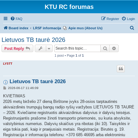
KTU RC forumas
FAQ
Register
Login
S
Board index
LRSF informacija
Apie mus (About Us)
e
Lietuvos TB taurė 2026
a
Search
Advanced s
Post Reply
r
1 post • Page
1
of
1
c
LY5TT
h
Lietuvos TB taurė 2026
P
2026-06-17 11:46:09
o
s
KVIETIMAS
t
2026 metų birželio 27 dieną Birštone įvyks 28-osios tarptautinės
akivaizdinės trumpųjų bangų radijo ryšių varžybos LIETUVOS TB TAURĖ
– 2026. Kviečiame registruotis akivaizdinius dalyvius ir dalyvių teisėjus.
Registruojantis prašome žinoti transporto priemonės, su kuria atvyksite,
valstybinius numerius. Dalyvių skaičius yra ribotas (iki 10). Taisyklės ir
eiga tokia pati, kaip ir praėjusiais metais. Registracija: Birutės g. 19.
Registracija ir informacija telefonu: +370 685 46695 arba elektroniniu