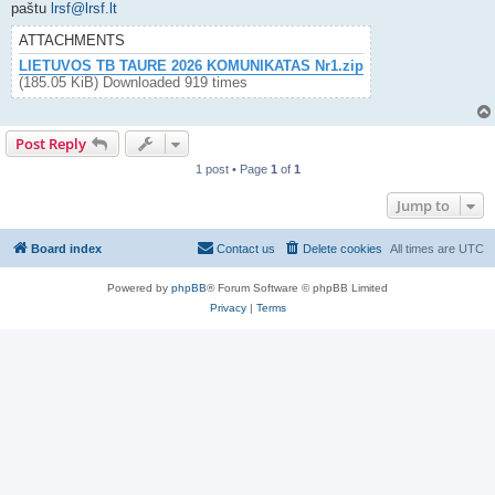
paštu
lrsf@lrsf.lt
ATTACHMENTS
LIETUVOS TB TAURE 2026 KOMUNIKATAS Nr1.zip
(185.05 KiB) Downloaded 919 times
Post Reply
1 post • Page
1
of
1
Jump to
Board index
Contact us
Delete cookies
All times are
UTC
Powered by
phpBB
® Forum Software © phpBB Limited
Privacy
|
Terms